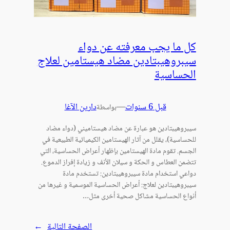
كل ما يجب معرفته عن دواء
سيبروهيبتادين مضاد هيستامين لعلاج
الحساسية
قبل 6 سنوات
—
دارين الآغا
بواسطة
سيبروهيبتادين هو عبارة عن مضاد هيستاميني (دواء مضاد
للحساسية)، يقلل من آثار الهيستامين الكيميائية الطبيعية في
الجسم. تقوم مادة الهيستامين بإظهار أعراض الحساسية، التي
تتضمن العطاس و الحكة و سيلان الأنف و زيادة إفراز الدموع.
دواعي استخدام مادة سيبروهيبتادين: تستخدم مادة
سيبروهيبتادين لعلاج: أعراض الحساسية الموسمية و غيرها من
أنواع الحساسية مشاكل صحية أخرى مثل…
الصفحة التالية
→