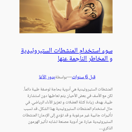
سوء استخدام المنشطات الستيروئيدية
و المخاطر الناجمة عنها
قبل 6 سنوات
—
بدور الآغا
بواسطة
المنشطات الستيروئيدية هي أدوية بحاجة لوصفة طبية دائماً.
لكن مع الأسف في بعض الأحيان يتم تعاطيها دون استشارة
طبية، بهدف زيادة كتلة العضلات و تعزيز الأداء الرياضي. في
حال استخدام المنشطات الستيروئيدية بهذا الشكل، قد تسبب
تأثيرات جانبية غير مرغوبة و قد تؤدي إلى الإدمان! المنشطات
الستيروئيدية عبارة عن أدوية مصنعة تشابه تأثير الهرمون
الذكري…