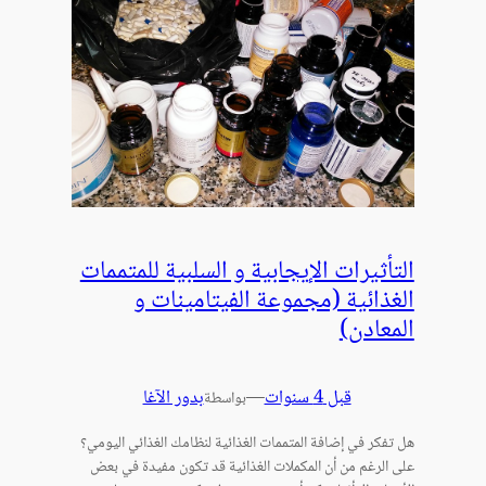
التأثيرات الإيجابية و السلبية للمتممات
الغذائية (مجموعة الفيتامينات و
المعادن)
قبل 4 سنوات
—
بدور الآغا
بواسطة
هل تفكر في إضافة المتممات الغذائية لنظامك الغذائي اليومي؟
على الرغم من أن المكملات الغذائية قد تكون مفيدة في بعض