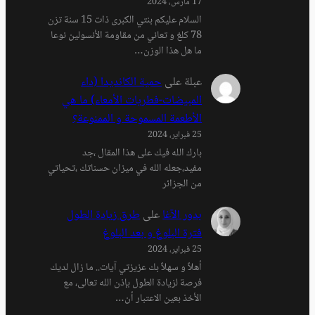
17 مارس، 2024
السلام عليكم بنتي الكبرى ذات 15 سنة تزن
78 كلغ و تعاني من مقاومة الأنسولين نوعا
ما هل هذا الوزن…
عبلة
على
حمية الكانديدا (داء
المبيضات-فطريات الأمعاء) ما هي
الأطعمة المسموحة و الممنوعة؟
25 فبراير، 2024
بارك الله فيك على هذا المقال ،جد
مفيد،جعله الله في ميزان حسناتك ،تحياتي
من الجزائر
بدور الآغا
على
طرق زيادة الطول
فترة البلوغ و بعد البلوغ
25 فبراير، 2024
أهلاً و سهلاً بك عزيزتي آيات.. ما زال لديك
فرصة لزيادة الطول بإذن الله تعالى، مع
الأخذ بعين الاعتبار أن…