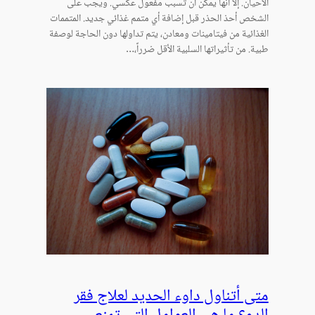
الأحيان. إلا أنها يمكن أن تسبب مفعول عكسي. ويجب على
الشخص أحذ الحذر قبل إضافة أي متمم غذائي جديد. المتممات
الغذائية من فيتامينات ومعادن، يتم تداولها دون الحاجة لوصفة
طبية. من تأثيراتها السلبية الأقل ضرراً،…
متى أتناول داوء الحديد لعلاج فقر