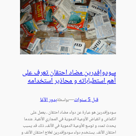
سودوإفدرين مضاد احتقان تعرف على
أهم استطباباته و محاذير استخدامه
قبل 5 سنوات
—
بدور الآغا
بواسطة
سودوإفدرين هو عبارة عن دواء مضاد احتقان ، يعمل على
انكماش و انقباض الأوعية الدموية في المجاري الأنفية. عندما
يحدث تمدد و توسع للأوعية الدموية في الأنف، ذلك قد يسبب
احتقان الأنف. يستخدم دواء سودوإفدرين لعلاج احتقان الأنف و