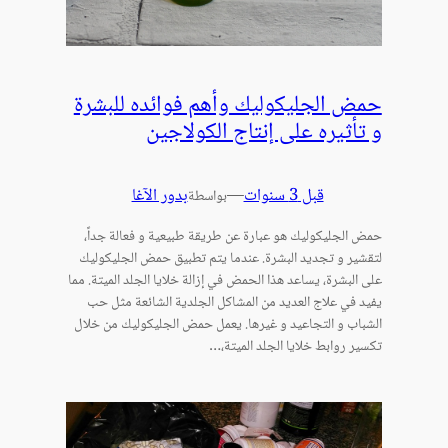
حمض الجليكوليك وأهم فوائده للبشرة
و تأثيره على إنتاج الكولاجين
قبل 3 سنوات
—
بدور الآغا
بواسطة
حمض الجليكوليك هو عبارة عن طريقة طبيعية و فعالة جداً،
لتقشير و تجديد البشرة. عندما يتم تطبيق حمض الجليكوليك
على البشرة، يساعد هذا الحمض في إزالة خلايا الجلد الميتة. مما
يفيد في علاج العديد من المشاكل الجلدية الشائعة مثل حب
الشباب و التجاعيد و غيرها. يعمل حمض الجليكوليك من خلال
تكسير روابط خلايا الجلد الميتة،…