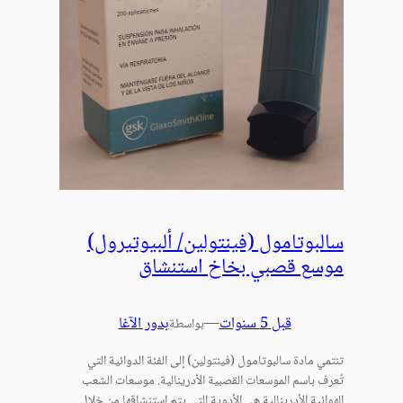
سالبوتامول (فينتولين/ ألبيوتيرول)
موسع قصبي بخاخ استنشاق
قبل 5 سنوات
—
بدور الآغا
بواسطة
تنتمي مادة سالبوتامول (فينتولين) إلى الفئة الدوائية التي
تُعرف باسم الموسعات القصبية الأدرينالية. موسعات الشعب
الهوائية الأدرينالية هي الأدوية التي يتم استنشاقها من خلال