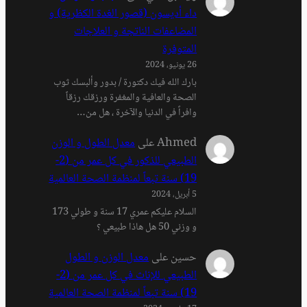
داء أديسون (قصور الغدة الكظرية) و
المضاعفات الناتجة و العلاجات
المتوفرة
26 يونيو، 2024
بارك الله فيك دكتورة / بدور وألبسك ثوب
الصحة والعافية والمغفرة ورزقك رزقاً
وافراً في الدنيا والآخرة ، هل من…
Ahmed
على
معدل الطول و الوزن
الطبيعي للذكور في كل عمر من (2-
19) سنة تبعاً لمنظمة الصحة العالمية
5 أبريل، 2024
السلام عليكم عمري 17 سنة و طولي 173
و وزني 50 هل هاذا طبيعي ؟
حسين
على
معدل الوزن و الطول
الطبيعي للإناث في كل عمر من (2-
19) سنة تبعاً لمنظمة الصحة العالمية