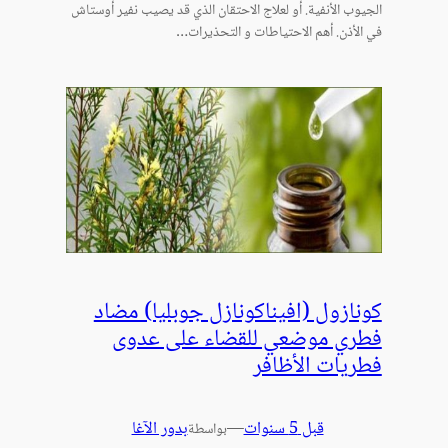
الجيوب الأنفية. أو لعلاج الاحتقان الذي قد يصيب نفير أوستاش
في الأذن. أهم الاحتياطات و التحذيرات…
كونازول (افيناكونازل جوبليا) مضاد
فطري موضعي للقضاء على عدوى
فطريات الأظافر
قبل 5 سنوات
—
بدور الآغا
بواسطة