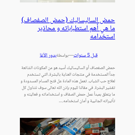
حمض الساليساليك (حمض الصفصاف)
ما هي أهم استطباباته و محاذير
استخدامه
قبل 5 سنوات
—
بدور الآغا
بواسطة
حمض الصفصاف أو الساليساليك أسيد هو من المكونات الشائعة
جداً المستخدمة في منتجات العناية بالبشرة، التي تستخدم
لعلاج حب الشباب. تعمل هذه المادة عل فتح المسام المسدودة و
تقشير البشرة. في مقالنا لليوم بإذن الله تعالى سوف نتناول كل
ما يتعلق بمبدأ عمل حمض الصفاف و استخداماته و فعاليته و
تأثيراته الجانبية و أمان استخدامه.…