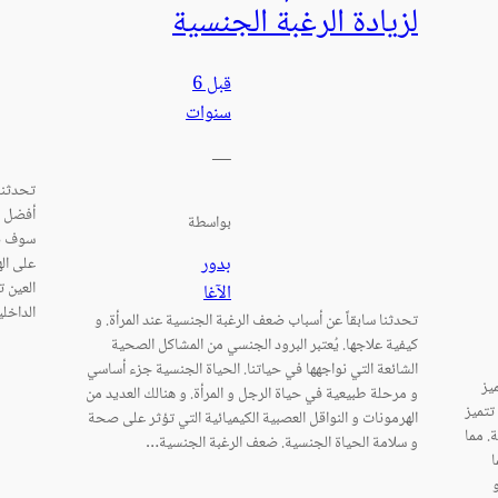
لزيادة الرغبة الجنسية
قبل 6
سنوات
—
تحدثنا 
أفضل ال
بواسطة
سوف نك
بدور
على اله
العين 
الآغا
الداخلي
تحدثنا سابقاً عن أسباب ضعف الرغبة الجنسية عند المرأة. و
كيفية علاجها. يُعتبر البرود الجنسي من المشاكل الصحية
الشائعة التي نواجهها في حياتنا. الحياة الجنسية جزء أساسي
يز
و مرحلة طبيعية في حياة الرجل و المرأة. و هنالك العديد من
تتميز
الهرمونات و النواقل العصبية الكيميائية التي تؤثر على صحة
. مما
و سلامة الحياة الجنسية. ضعف الرغبة الجنسية…
ا