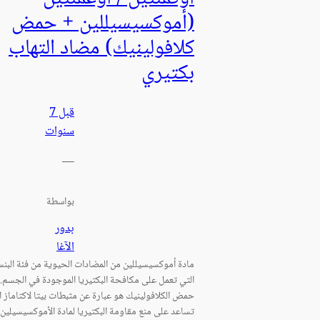
(أموكسيسيللين + حمض
كلافولينيك) مضاد التهاب
بكتيري
قبل 7
سنوات
—
بواسطة
بدور
الآغا
مادة أموكسيسيللين من المضادات الحيوية من فئة البنس
التي تعمل على مكافحة البكتيريا الموجودة في الجسم.
حمض الكلافولينيك هو عبارة عن مثبطات بيتا لاكتاماز ا
تساعد على منع مقاومة البكتيريا لمادة الأموكسيسيلين.