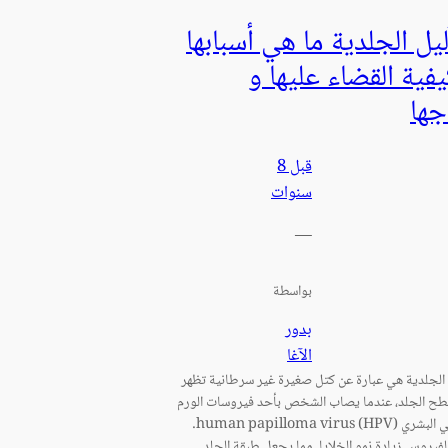
ليل الجلدية ما هي أسبابها
فية القضاء عليها و
جها
قبل 8
سنوات
—
بواسطة
بدور
الآغا
ل الجلدية هي عبارة عن كتل صغيرة غير سرطانية تظهر
ح الجلد، عندما يصاب الشخص بأحد فيروسات الورم
الحليمي البشري (human papilloma virus (HPV.
لفيروس زيادة نمو الخلايا. مما يجعل طبقة الجلد