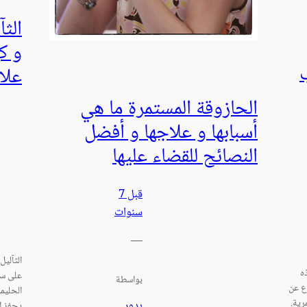
الثآ
و كي
علا
الحازوقة المستمرة ما هي
أسبابها و علاجها و أفضل
النصائح للقضاء عليها
قبل 7
سنوات
—
الثآلي
ه
على سط
بواسطة
وع عن
رية.
بدور
يحفز ا