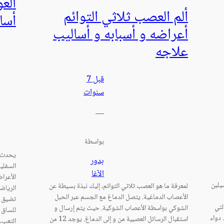
الع
ألم العصب ثلاثي التوائم
أسا
أعراضه و أسبابه و أساليب
علاجه
قبل 7
سنوات
—
بواسطة
يحدث ا
بدور
السفلي
الآغا
الأعراض
يلين
لمعرفة ما هو العصب ثلاثي التوائم، إليك نبذة بسيطة عن
الرياض
الأعصاب الدماغية. يتصل الدماغ مع الجسم عبر الحبل
تضيق ا
لتي
الشوكي بواسطة الأعصاب الشوكية. حيث يتم إرسال و
للساق م
 دواء
استقبال الرسائل العصبية من و إلى الدماغ. يوجد 12 من
التعب