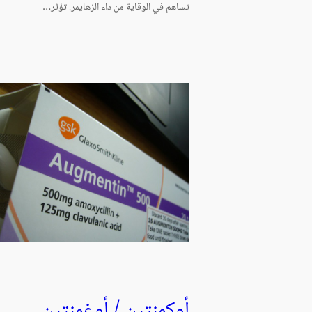
تساهم في الوقاية من داء الزهايمر. تؤثر…
أوكمنتين / أوغمنتين