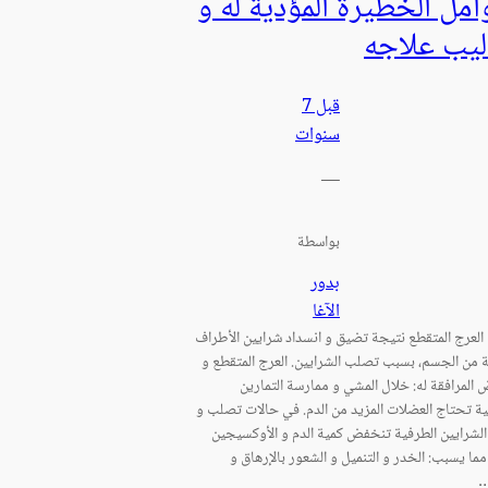
وامل الخطيرة المؤدية له و
ليب علاجه
قبل 7
سنوات
—
بواسطة
بدور
الآغا
لعرج المتقطع نتيجة تضيق و انسداد شرايين الأطراف
ة من الجسم، بسبب تصلب الشرايين. العرج المتقطع و
 المرافقة له: خلال المشي و ممارسة التمارين
ية تحتاج العضلات المزيد من الدم. في حالات تصلب و
لشرايين الطرفية تنخفض كمية الدم و الأوكسيجين
ما يسبب: الخدر و التنميل و الشعور بالإرهاق و
…