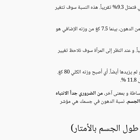
على سبيل المثال، لدينا شخص يزن 75 كغ. 7 كغ منها هو عبارة عن دهون. نسبة دهون الجسم يتم تقسيمها لمعدل الوزن الكلي فتمثل 9.3% تقريباً. هذه النسبة سوف تتغير
، و ممارسة رياضة رفع الأثقال. و اكتساب 10كغ وزن إضافي، بحيث يكون 2.5 كغ من الدهون، بينما 7.5 كغ من وزنه الإضافي هو
 كغ. لكن وزن الدهون يمثل 9.5 كغ من وزنه الكلي. أي أن نسبة الدهون في جسمه أصبحت 11% تقريباً. و عند النظر إلى المرآة سوف نلاحظ تغيير
صديقنا هذا بعد فترة من الزمن توقف عن رفع الأثقال. و فقد 5 كغ من وزن العضلات. لكنه لم يفقد شيء من دهون الجسم، و لم يزيدها أيضاً. أي أصبح وزنه الكلي 80 كغ.
بساطة و بمعنى آخر،
من الضروري جداً الانتباه
 الجسم.
نسبة الدهون في جسمك هي مؤشر
طول الجسم بالأمتار)