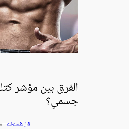
الفرق بين مؤشر كت
جسمي؟
قبل 8 سنوات
—
بو