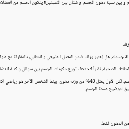
 و بين نسبة دهون الجسم. و شتان بين النسبتين!! يتكون الجسم من العضلات 
زنك.
جسمك. هل يُعتبر وزنك ضمن المعدل الطبيعي و المثالي، بالمقارنة مع طولك؟
اً لحالتك الصحية. نظراً لاختلاف توزع مكونات الجسم بين سوائل و كتلة العض
شخصان يتمتع كلٍ منهما بنفس مؤشر كتلة الجسم. لكن الأول يمثل 40% من وزنه دهون. بي
دقيق لتوضيح صحة الجسم.
من الدهون فقط.