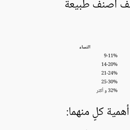
كيف أصنف طبيعة
النساء
9-11%
14-20%
21-24%
25-30%
32% و أكثر
مية كلٍ منهما: