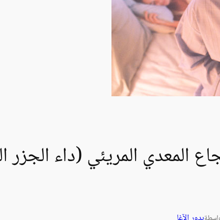
اع المعدي المريئي (داء الجزر ا
بدور الآغا
اسطة