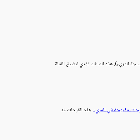
ة المريء). هذه الندبات تؤدي لتضيق القناة
حات مفتوحة في المريء
. هذه القرحات قد