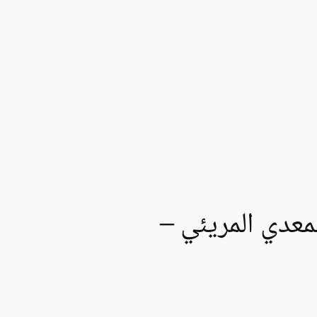
لمعدي المريئي –