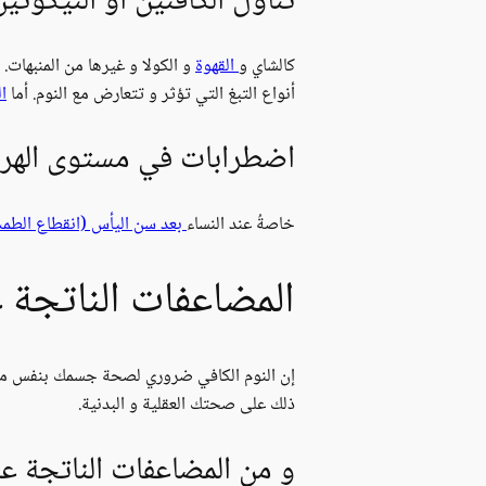
تناول الكافئين أو النيكوتي
كالشاي و
القهوة
و الكولا و غيرها من المنبهات.
أنواع التبغ التي تؤثر و تتعارض مع النوم. أما
ا
اضطرابات في مستوى الهرم
خاصةُ عند النساء
بعد سن اليأس (انقطاع الطم
المضاعفات الناتجة ع
إن النوم الكافي ضروري لصحة جسمك بنفس مستوى
ذلك على صحتك العقلية و البدنية.
و من المضاعفات الناتجة عن 