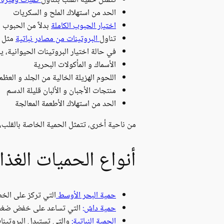
تتمثل حمية القلب بتناول
كميات وفيرة 
الحد من استهلاك الملح و السكريات
اختيار الحبوب الكاملة
بدلاً من الحبوب ا
تناول
البروتينات من مصادر نباتية
مثل
في حالة اختيار البروتينات الحيوانية، ي
الأسماك و المأكولات البحرية
اللحوم الهزيلة الخالية من الجلد و العظم
منتجات الأجبان و الألبان قليلة الدسم
الحد من استهلاك الأطعمة المعالجة
من ناحية أخرى، تتمثل الحمية الخاصة بالقلب،
أنواع الحميات الغذا
حمية البحر الأوسط
التي تركز على الخض
حمية داش:
التي تساعد على خفض ضغط الد
الحمية النباتية:
والتي تستبدل البروتينات 